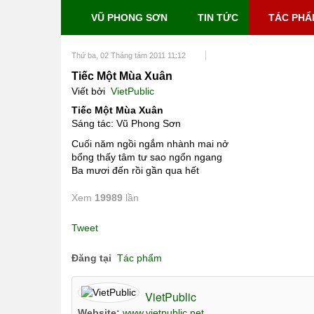
VŨ PHONG SƠN
TIN TỨC
TÁC PHẨ
Thứ ba, 02 Tháng tám 2011 11:12
Tiếc Một Mùa Xuân
Viết bởi
VietPublic
Tiếc Một Mùa Xuân
Sáng tác: Vũ Phong Sơn
Cuối năm ngồi ngắm nhành mai nở
bổng thấy tâm tư sao ngổn ngang
Ba mươi đến rồi gần qua hết
Xem
19989
lần
Tweet
Đăng tại
Tác phẩm
VietPublic
Website:
www.vietpublic.net