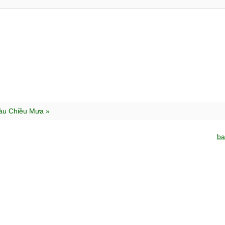
àu Chiều Mưa »
ba